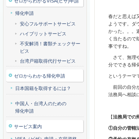
ゼロからわかるVISA(ビザ)申請
帰化申請
春だと思えば
安心フルサポートサービス
ようです。ダ
かった。。。
ハイブリットサービス
く当たるので
不安解消！書類チェックサー
事ですね。
ビス
さて、無理や
台湾戸籍取得代行サービス
分でできる帰
ゼロからわかる帰化申請
というテーマ
前回の自分が
日本国籍を取得するには？
法務局へ相談
中国人・台湾人のための
帰化申請
【
法務局での帰
サービス案内
①自分の管轄
VISA（ビザ）申請・在留資格