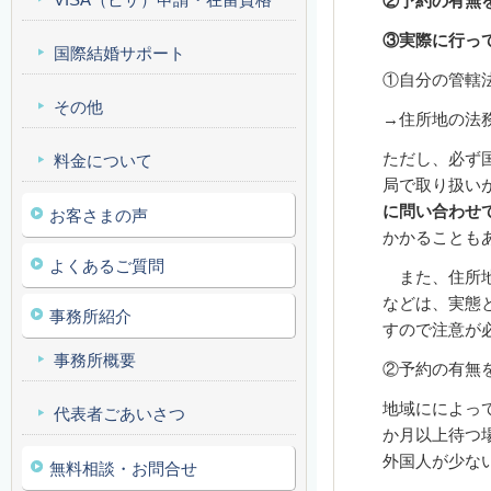
②予約の有無
③実際に行っ
国際結婚サポート
①自分の管轄
その他
→住所地の法
ただし、必ず
料金について
局で取り扱い
に問い合わせ
お客さまの声
かかることも
よくあるご質問
また、住所地
などは、実態
事務所紹介
すので注意が
事務所概要
②予約の有無
地域にによっ
代表者ごあいさつ
か月以上待つ
外国人が少な
無料相談・お問合せ