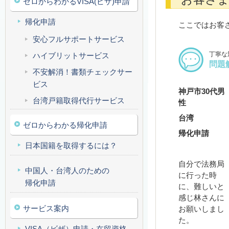
ゼロからわかるVISA(ビザ)申請
帰化申請
ここではお客
安心フルサポートサービス
丁寧な
ハイブリットサービス
問題
不安解消！書類チェックサー
ビス
神戸市
30代男
台湾戸籍取得代行サービス
性
台湾
ゼロからわかる帰化申請
帰化申請
日本国籍を取得するには？
自分で法務局
中国人・台湾人のための
に行った時
帰化申請
に、難しいと
感じ林さんに
サービス案内
お願いしまし
た。
VISA（ビザ）申請・在留資格